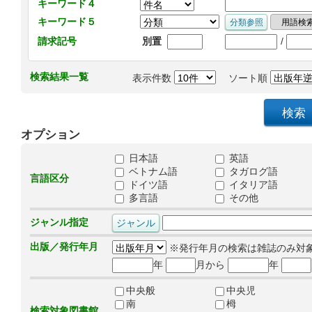
キーワード４
キーワード５
/
請求記号
別置
検索結果一覧
表示件数
ソート順
オプション
日本語
英語
ベトナム語
タガログ語
言語区分
ドイツ語
イタリア語
多言語
その他
ジャンル指定
出版／発行年月
※発行年月の検索は雑誌のみ対
年
月から
年
中央般
中央児
南
栂
検索対象図書館