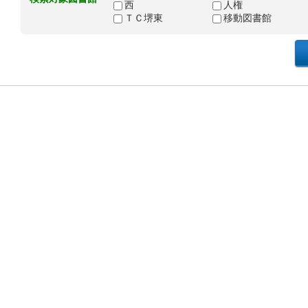
西
人権
ＴＣ堺東
移動図書館