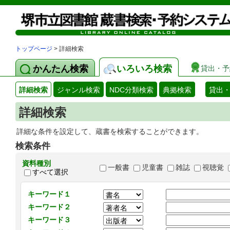
トップページ
> 詳細検索
かんたん検索
いろいろ検索
貸出・予
詳細検索
ジャンル検索
NDC分類検索
典拠検索
貸出
詳細検索
詳細な条件を設定して、蔵書を検索することができます。
検索条件
資料種別
一般書
児童書
雑誌
視聴覚
すべて選択
キーワード１
キーワード２
キーワード３