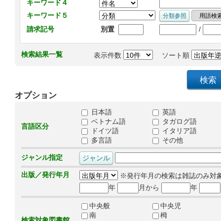
キーワード４
キーワード５
/
請求記号
別置
検索結果一覧
表示件数
ソート順
オプション
日本語
英語
ベトナム語
タガログ語
言語区分
ドイツ語
イタリア語
多言語
その他
ジャンル指定
出版／発行年月
※発行年月の検索は雑誌のみ対
年
月から
年
中央般
中央児
南
栂
検索対象図書館