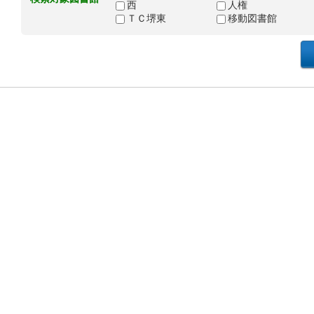
西
人権
ＴＣ堺東
移動図書館