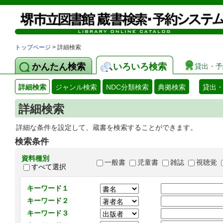
トップページ
> 詳細検索
かんたん検索
いろいろ検索
貸出・予
詳細検索
ジャンル検索
NDC分類検索
典拠検索
貸出
詳細検索
詳細な条件を設定して、蔵書を検索することができます。
検索条件
資料種別
一般書
児童書
雑誌
視聴覚
すべて選択
キーワード１
キーワード２
キーワード３