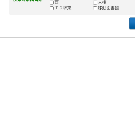
西
人権
ＴＣ堺東
移動図書館