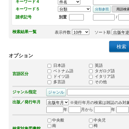
キーワード４
キーワード５
/
請求記号
別置
検索結果一覧
表示件数
ソート順
オプション
日本語
英語
ベトナム語
タガログ語
言語区分
ドイツ語
イタリア語
多言語
その他
ジャンル指定
出版／発行年月
※発行年月の検索は雑誌のみ対
年
月から
年
中央般
中央児
南
栂
検索対象図書館