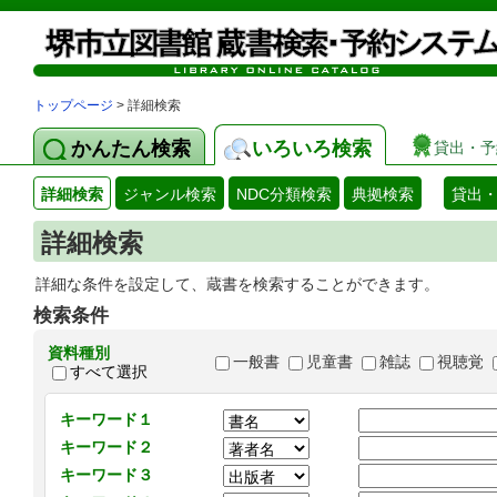
トップページ
> 詳細検索
かんたん検索
いろいろ検索
貸出・予
詳細検索
ジャンル検索
NDC分類検索
典拠検索
貸出
詳細検索
詳細な条件を設定して、蔵書を検索することができます。
検索条件
資料種別
一般書
児童書
雑誌
視聴覚
すべて選択
キーワード１
キーワード２
キーワード３