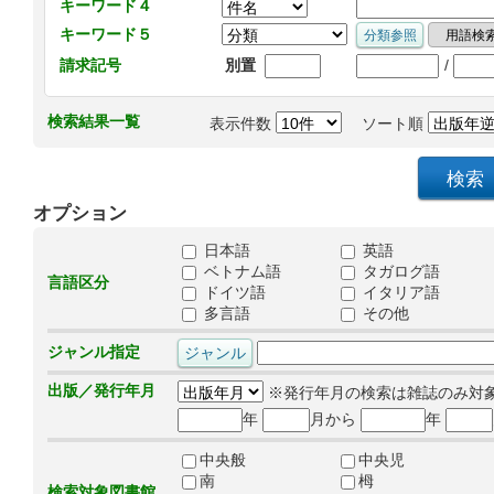
キーワード４
キーワード５
/
請求記号
別置
検索結果一覧
表示件数
ソート順
オプション
日本語
英語
ベトナム語
タガログ語
言語区分
ドイツ語
イタリア語
多言語
その他
ジャンル指定
出版／発行年月
※発行年月の検索は雑誌のみ対
年
月から
年
中央般
中央児
南
栂
検索対象図書館