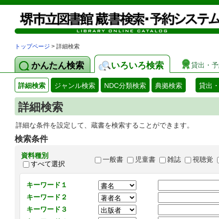
トップページ
> 詳細検索
かんたん検索
いろいろ検索
貸出・予
詳細検索
ジャンル検索
NDC分類検索
典拠検索
貸出
詳細検索
詳細な条件を設定して、蔵書を検索することができます。
検索条件
資料種別
一般書
児童書
雑誌
視聴覚
すべて選択
キーワード１
キーワード２
キーワード３