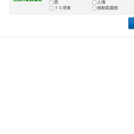
西
人権
ＴＣ堺東
移動図書館