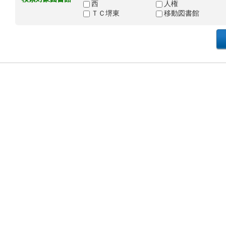
西
人権
ＴＣ堺東
移動図書館