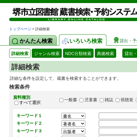
トップページ
> 詳細検索
かんたん検索
いろいろ検索
貸出・予
詳細検索
ジャンル検索
NDC分類検索
典拠検索
貸出
詳細検索
詳細な条件を設定して、蔵書を検索することができます。
検索条件
資料種別
一般書
児童書
雑誌
視聴覚
すべて選択
キーワード１
キーワード２
キーワード３