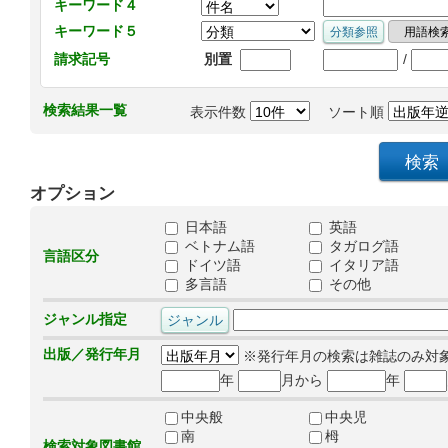
キーワード４
キーワード５
/
請求記号
別置
検索結果一覧
表示件数
ソート順
オプション
日本語
英語
ベトナム語
タガログ語
言語区分
ドイツ語
イタリア語
多言語
その他
ジャンル指定
出版／発行年月
※発行年月の検索は雑誌のみ対
年
月から
年
中央般
中央児
南
栂
検索対象図書館