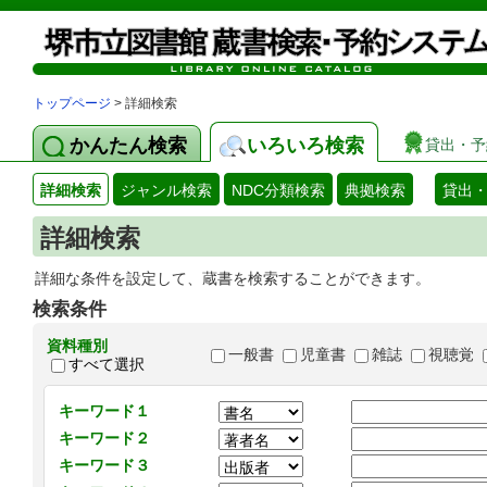
トップページ
> 詳細検索
かんたん検索
いろいろ検索
貸出・予
詳細検索
ジャンル検索
NDC分類検索
典拠検索
貸出
詳細検索
詳細な条件を設定して、蔵書を検索することができます。
検索条件
資料種別
一般書
児童書
雑誌
視聴覚
すべて選択
キーワード１
キーワード２
キーワード３