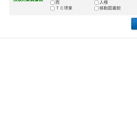
西
人権
ＴＣ堺東
移動図書館