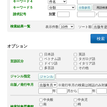
キーワード４
キーワード５
/
請求記号
別置
検索結果一覧
表示件数
ソート順
オプション
日本語
英語
ベトナム語
タガログ語
言語区分
ドイツ語
イタリア語
多言語
その他
ジャンル指定
出版／発行年月
※発行年月の検索は雑誌のみ対
年
月から
年
中央般
中央児
南
栂
検索対象図書館