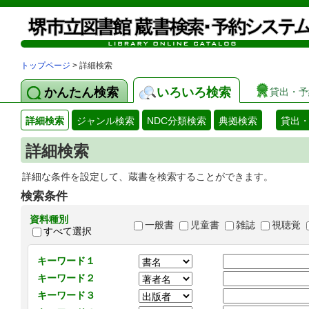
トップページ
> 詳細検索
かんたん検索
いろいろ検索
貸出・予
詳細検索
ジャンル検索
NDC分類検索
典拠検索
貸出
詳細検索
詳細な条件を設定して、蔵書を検索することができます。
検索条件
資料種別
一般書
児童書
雑誌
視聴覚
すべて選択
キーワード１
キーワード２
キーワード３