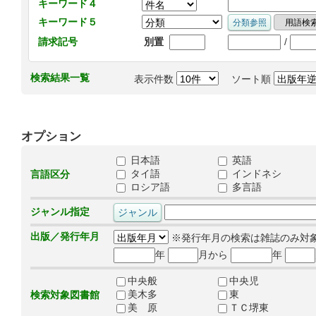
キーワード４
キーワード５
/
請求記号
別置
検索結果一覧
表示件数
ソート順
オプション
日本語
英語
タイ語
インドネシ
言語区分
ロシア語
多言語
ジャンル指定
出版／発行年月
※発行年月の検索は雑誌のみ対
年
月から
年
中央般
中央児
美木多
東
検索対象図書館
美 原
ＴＣ堺東