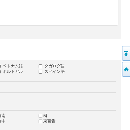
ベトナム語
タガログ語
ポルトガル
スペイン語
南
栂
中
東百舌