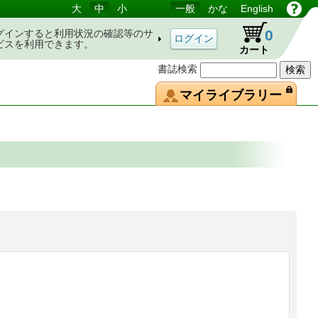
大
中
小
一般
かな
English
0
グインすると利用状況の確認等のサ
ビスを利用できます。
カート
書誌検索
マイライブラリー