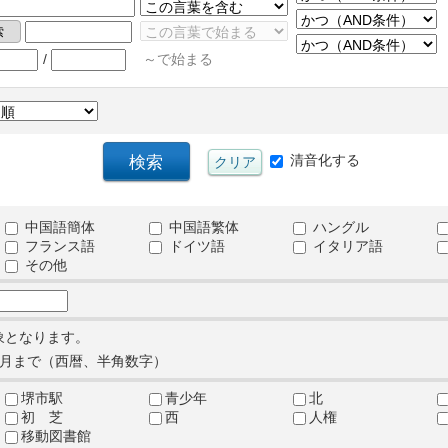
/
～で始まる
清音化する
中国語簡体
中国語繁体
ハングル
フランス語
ドイツ語
イタリア語
その他
象となります。
月まで（西暦、半角数字）
堺市駅
青少年
北
初 芝
西
人権
移動図書館