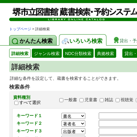
トップページ
> 詳細検索
かんたん検索
いろいろ検索
貸出・予
詳細検索
ジャンル検索
NDC分類検索
典拠検索
貸出
詳細検索
詳細な条件を設定して、蔵書を検索することができます。
検索条件
資料種別
一般書
児童書
雑誌
視聴覚
すべて選択
キーワード１
キーワード２
キーワード３