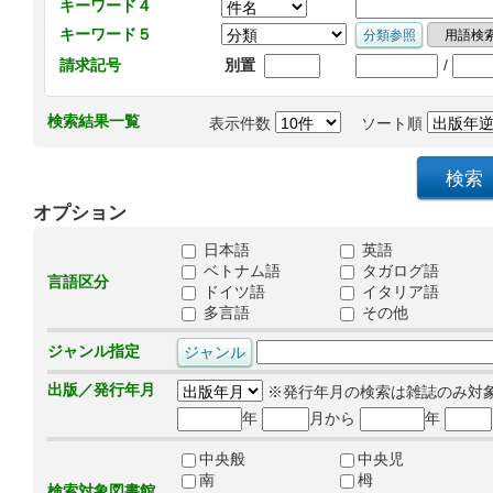
キーワード４
キーワード５
/
請求記号
別置
検索結果一覧
表示件数
ソート順
オプション
日本語
英語
ベトナム語
タガログ語
言語区分
ドイツ語
イタリア語
多言語
その他
ジャンル指定
出版／発行年月
※発行年月の検索は雑誌のみ対
年
月から
年
中央般
中央児
南
栂
検索対象図書館