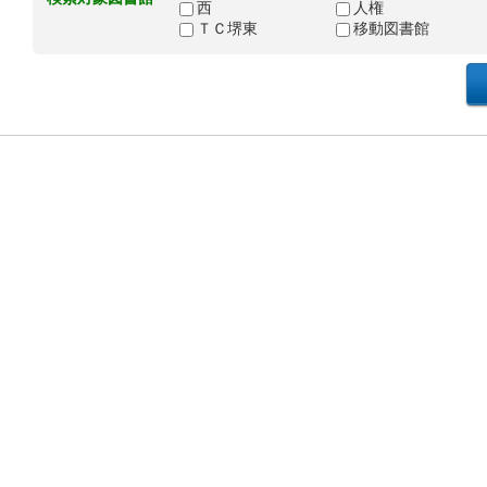
西
人権
ＴＣ堺東
移動図書館