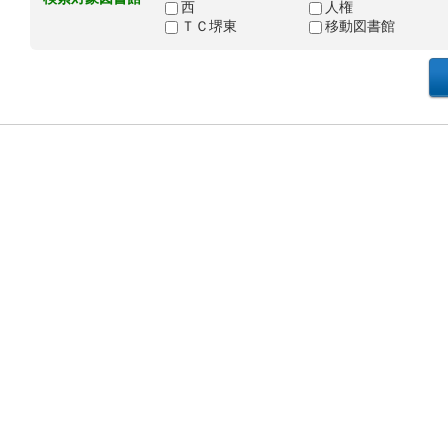
西
人権
ＴＣ堺東
移動図書館