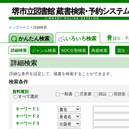
トップページ
> 詳細検索
かんたん検索
いろいろ検索
貸出・予
詳細検索
ジャンル検索
NDC分類検索
典拠検索
貸出
詳細検索
詳細な条件を設定して、蔵書を検索することができます。
検索条件
資料種別
一般書
児童書
雑誌
視聴覚
すべて選択
キーワード１
キーワード２
キーワード３