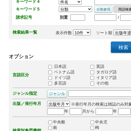
キーワード４
キーワード５
/
請求記号
別置
検索結果一覧
表示件数
ソート順
オプション
日本語
英語
ベトナム語
タガログ語
言語区分
ドイツ語
イタリア語
多言語
その他
ジャンル指定
出版／発行年月
※発行年月の検索は雑誌のみ対
年
月から
年
中央般
中央児
南
栂
検索対象図書館