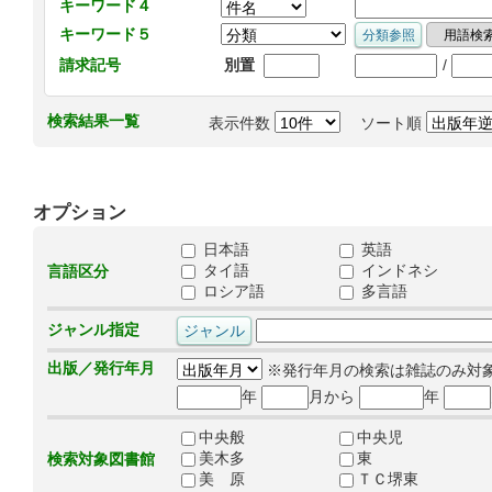
キーワード４
キーワード５
/
請求記号
別置
検索結果一覧
表示件数
ソート順
オプション
日本語
英語
タイ語
インドネシ
言語区分
ロシア語
多言語
ジャンル指定
出版／発行年月
※発行年月の検索は雑誌のみ対
年
月から
年
中央般
中央児
美木多
東
検索対象図書館
美 原
ＴＣ堺東