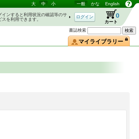
大
中
小
一般
かな
English
0
グインすると利用状況の確認等のサ
ビスを利用できます。
カート
書誌検索
マイライブラリー