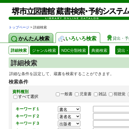
トップページ
> 詳細検索
かんたん検索
いろいろ検索
貸出・予
詳細検索
ジャンル検索
NDC分類検索
典拠検索
貸出
詳細検索
詳細な条件を設定して、蔵書を検索することができます。
検索条件
資料種別
一般書
児童書
雑誌
視聴覚
すべて選択
キーワード１
キーワード２
キーワード３