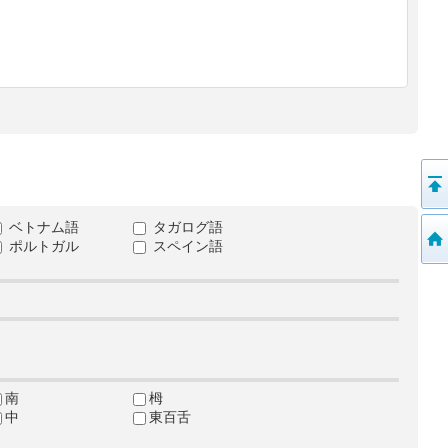
ベトナム語
タガログ語
ポルトガル
スペイン語
南
栂
中
東百舌