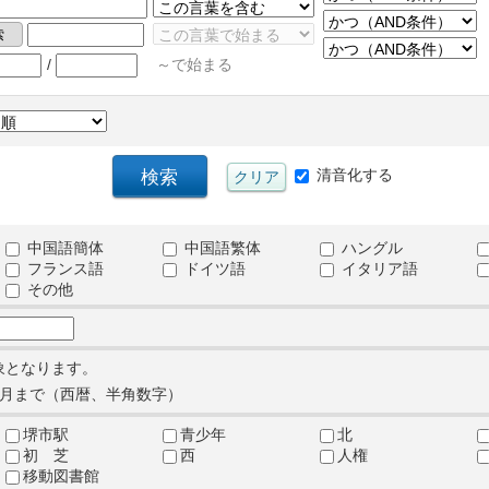
/
～で始まる
清音化する
中国語簡体
中国語繁体
ハングル
フランス語
ドイツ語
イタリア語
その他
象となります。
月まで（西暦、半角数字）
堺市駅
青少年
北
初 芝
西
人権
移動図書館