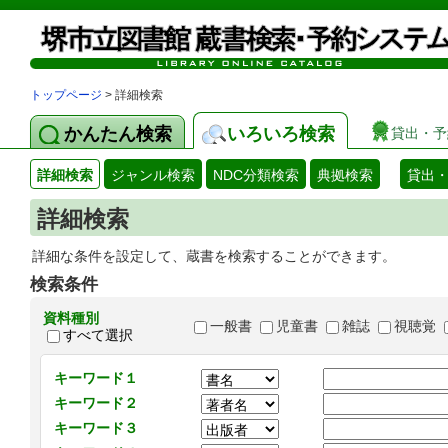
トップページ
> 詳細検索
かんたん検索
いろいろ検索
貸出・予
詳細検索
ジャンル検索
NDC分類検索
典拠検索
貸出
詳細検索
詳細な条件を設定して、蔵書を検索することができます。
検索条件
資料種別
一般書
児童書
雑誌
視聴覚
すべて選択
キーワード１
キーワード２
キーワード３