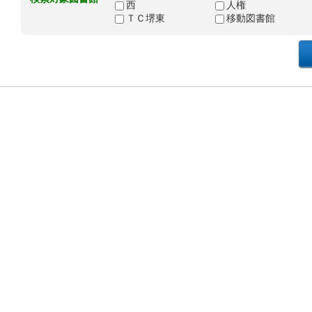
西
人権
ＴＣ堺東
移動図書館