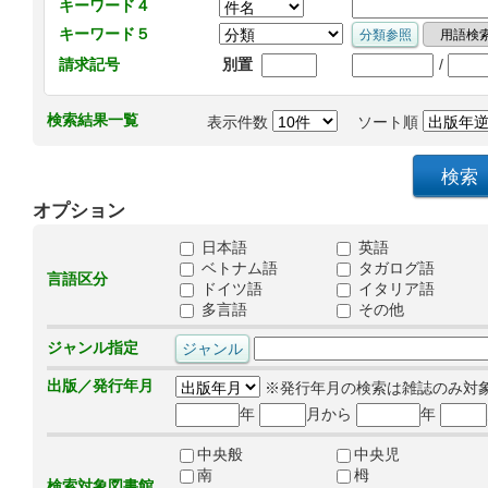
キーワード４
キーワード５
/
請求記号
別置
検索結果一覧
表示件数
ソート順
オプション
日本語
英語
ベトナム語
タガログ語
言語区分
ドイツ語
イタリア語
多言語
その他
ジャンル指定
出版／発行年月
※発行年月の検索は雑誌のみ対
年
月から
年
中央般
中央児
南
栂
検索対象図書館