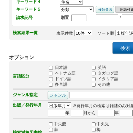
キーワード４
キーワード５
/
請求記号
別置
検索結果一覧
表示件数
ソート順
オプション
日本語
英語
ベトナム語
タガログ語
言語区分
ドイツ語
イタリア語
多言語
その他
ジャンル指定
出版／発行年月
※発行年月の検索は雑誌のみ対
年
月から
年
中央般
中央児
南
栂
検索対象図書館