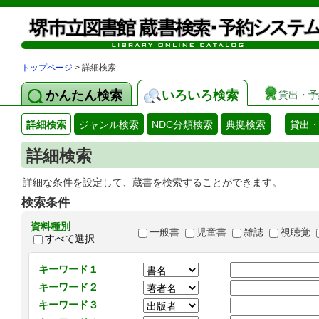
トップページ
> 詳細検索
かんたん検索
いろいろ検索
貸出・予
詳細検索
ジャンル検索
NDC分類検索
典拠検索
貸出
詳細検索
詳細な条件を設定して、蔵書を検索することができます。
検索条件
資料種別
一般書
児童書
雑誌
視聴覚
すべて選択
キーワード１
キーワード２
キーワード３