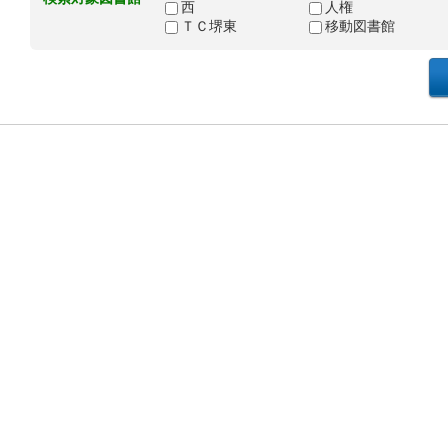
西
人権
ＴＣ堺東
移動図書館