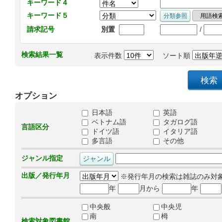
キーワード４
キーワード５
/
請求記号
別置
検索結果一覧
表示件数
ソート順
オプション
日本語
英語
ベトナム語
タガログ語
言語区分
ドイツ語
イタリア語
多言語
その他
ジャンル指定
出版／発行年月
※発行年月の検索は雑誌のみ対
年
月から
年
中央般
中央児
南
栂
検索対象図書館