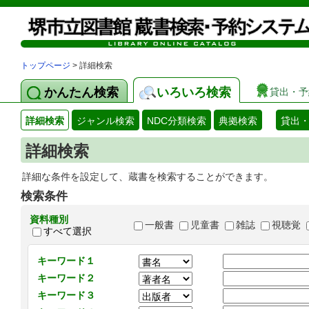
トップページ
> 詳細検索
かんたん検索
いろいろ検索
貸出・予
詳細検索
ジャンル検索
NDC分類検索
典拠検索
貸出
詳細検索
詳細な条件を設定して、蔵書を検索することができます。
検索条件
資料種別
一般書
児童書
雑誌
視聴覚
すべて選択
キーワード１
キーワード２
キーワード３