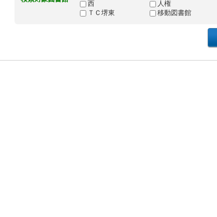
西
人権
ＴＣ堺東
移動図書館