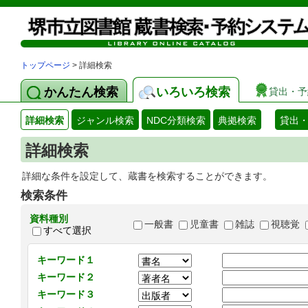
トップページ
> 詳細検索
かんたん検索
いろいろ検索
貸出・予
詳細検索
ジャンル検索
NDC分類検索
典拠検索
貸出
詳細検索
詳細な条件を設定して、蔵書を検索することができます。
検索条件
資料種別
一般書
児童書
雑誌
視聴覚
すべて選択
キーワード１
キーワード２
キーワード３