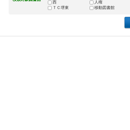
西
人権
ＴＣ堺東
移動図書館