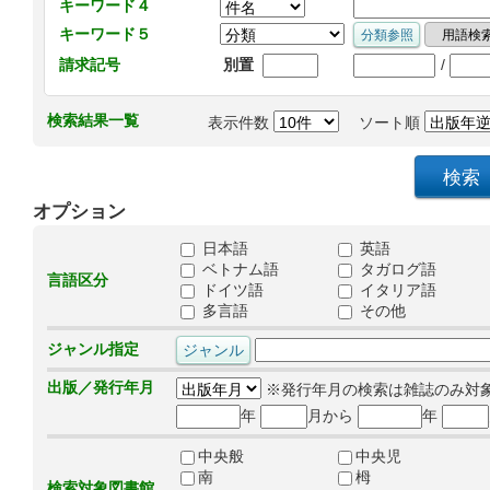
キーワード４
キーワード５
/
請求記号
別置
検索結果一覧
表示件数
ソート順
オプション
日本語
英語
ベトナム語
タガログ語
言語区分
ドイツ語
イタリア語
多言語
その他
ジャンル指定
出版／発行年月
※発行年月の検索は雑誌のみ対
年
月から
年
中央般
中央児
南
栂
検索対象図書館