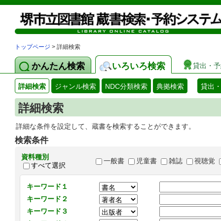
トップページ
> 詳細検索
かんたん検索
いろいろ検索
貸出・予
詳細検索
ジャンル検索
NDC分類検索
典拠検索
貸出
詳細検索
詳細な条件を設定して、蔵書を検索することができます。
検索条件
資料種別
一般書
児童書
雑誌
視聴覚
すべて選択
キーワード１
キーワード２
キーワード３