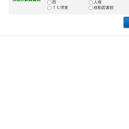
西
人権
ＴＣ堺東
移動図書館