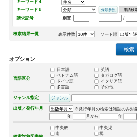
キーワード４
キーワード５
/
請求記号
別置
検索結果一覧
表示件数
ソート順
オプション
日本語
英語
ベトナム語
タガログ語
言語区分
ドイツ語
イタリア語
多言語
その他
ジャンル指定
出版／発行年月
※発行年月の検索は雑誌のみ対
年
月から
年
中央般
中央児
南
栂
検索対象図書館