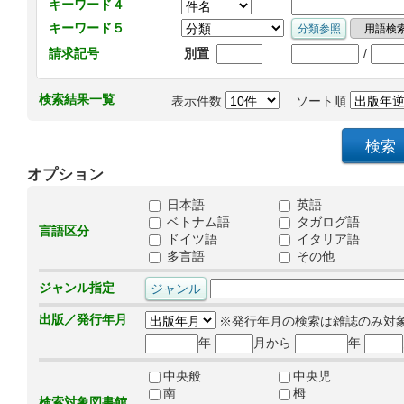
キーワード４
キーワード５
/
請求記号
別置
検索結果一覧
表示件数
ソート順
オプション
日本語
英語
ベトナム語
タガログ語
言語区分
ドイツ語
イタリア語
多言語
その他
ジャンル指定
出版／発行年月
※発行年月の検索は雑誌のみ対
年
月から
年
中央般
中央児
南
栂
検索対象図書館