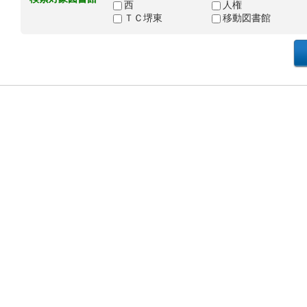
西
人権
ＴＣ堺東
移動図書館