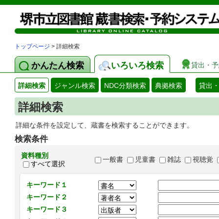
トップページ
> 詳細検索
かんたん検索
いろいろ検索
貸出・予
詳細検索
ジャンル検索
NDC分類検索
典拠検索
貸出
詳細検索
詳細な条件を設定して、蔵書を検索することができます。
検索条件
資料種別
一般書
児童書
雑誌
視聴覚
すべて選択
キーワード１
キーワード２
キーワード３