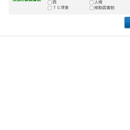
西
人権
ＴＣ堺東
移動図書館