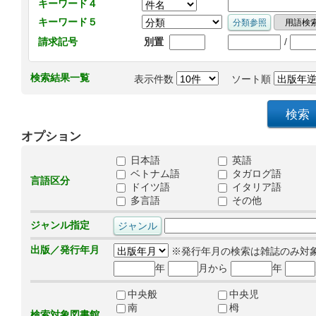
キーワード４
キーワード５
/
請求記号
別置
検索結果一覧
表示件数
ソート順
オプション
日本語
英語
ベトナム語
タガログ語
言語区分
ドイツ語
イタリア語
多言語
その他
ジャンル指定
出版／発行年月
※発行年月の検索は雑誌のみ対
年
月から
年
中央般
中央児
南
栂
検索対象図書館