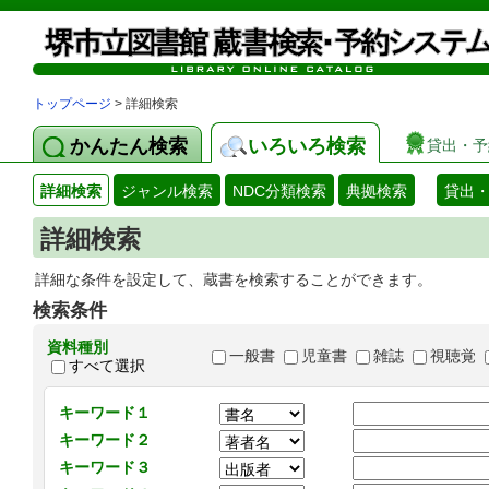
トップページ
> 詳細検索
かんたん検索
いろいろ検索
貸出・予
詳細検索
ジャンル検索
NDC分類検索
典拠検索
貸出
詳細検索
詳細な条件を設定して、蔵書を検索することができます。
検索条件
資料種別
一般書
児童書
雑誌
視聴覚
すべて選択
キーワード１
キーワード２
キーワード３