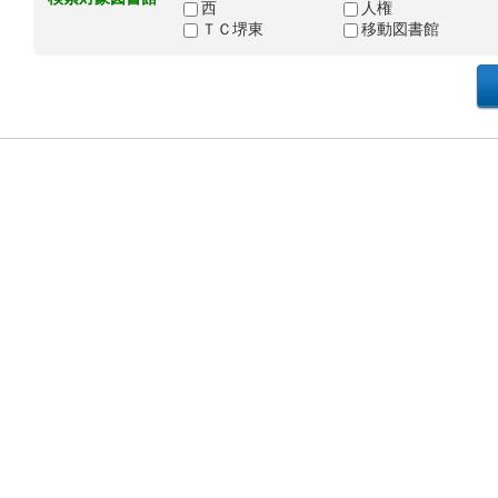
西
人権
ＴＣ堺東
移動図書館