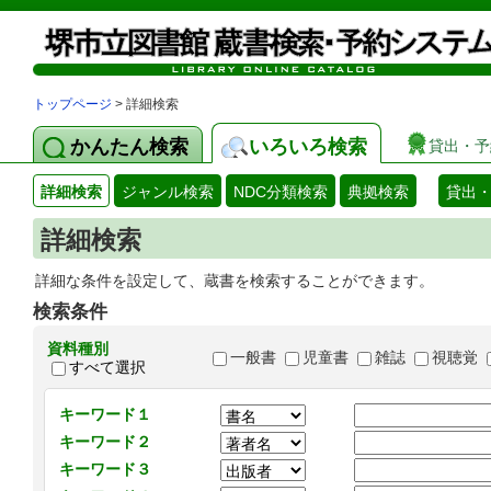
トップページ
> 詳細検索
かんたん検索
いろいろ検索
貸出・予
詳細検索
ジャンル検索
NDC分類検索
典拠検索
貸出
詳細検索
詳細な条件を設定して、蔵書を検索することができます。
検索条件
資料種別
一般書
児童書
雑誌
視聴覚
すべて選択
キーワード１
キーワード２
キーワード３