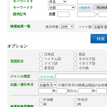
キーワード４
キーワード５
/
請求記号
別置
検索結果一覧
表示件数
ソート順
オプション
日本語
英語
ベトナム語
タガログ語
言語区分
ドイツ語
イタリア語
多言語
その他
ジャンル指定
出版／発行年月
※発行年月の検索は雑誌のみ対
年
月から
年
中央般
中央児
南
栂
検索対象図書館