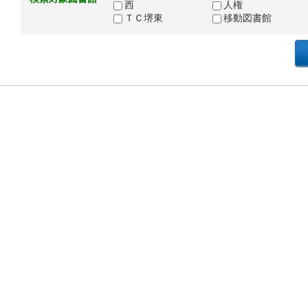
西
人権
ＴＣ堺東
移動図書館