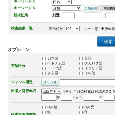
キーワード４
キーワード５
/
請求記号
別置
検索結果一覧
表示件数
ソート順
オプション
日本語
英語
ベトナム語
タガログ語
言語区分
ドイツ語
イタリア語
多言語
その他
ジャンル指定
出版／発行年月
※発行年月の検索は雑誌のみ対
年
月から
年
中央般
中央児
南
栂
検索対象図書館