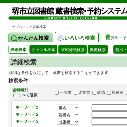
トップページ
> 詳細検索
かんたん検索
いろいろ検索
貸出・予
詳細検索
ジャンル検索
NDC分類検索
典拠検索
貸出
詳細検索
詳細な条件を設定して、蔵書を検索することができます。
検索条件
資料種別
一般書
児童書
雑誌
視聴覚
すべて選択
キーワード１
キーワード２
キーワード３