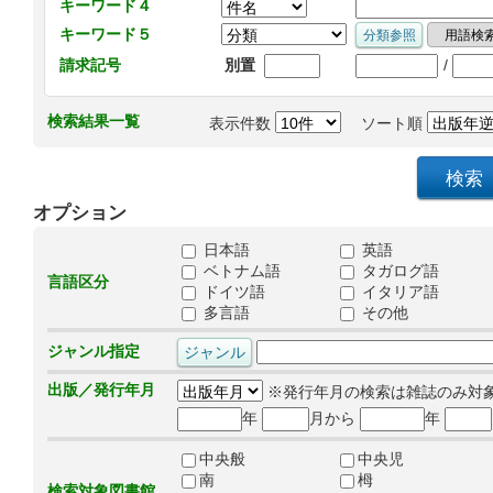
キーワード４
キーワード５
/
請求記号
別置
検索結果一覧
表示件数
ソート順
オプション
日本語
英語
ベトナム語
タガログ語
言語区分
ドイツ語
イタリア語
多言語
その他
ジャンル指定
出版／発行年月
※発行年月の検索は雑誌のみ対
年
月から
年
中央般
中央児
南
栂
検索対象図書館