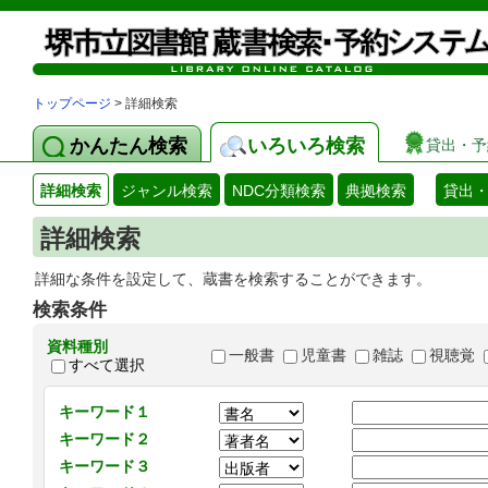
トップページ
> 詳細検索
かんたん検索
いろいろ検索
貸出・予
詳細検索
ジャンル検索
NDC分類検索
典拠検索
貸出
詳細検索
詳細な条件を設定して、蔵書を検索することができます。
検索条件
資料種別
一般書
児童書
雑誌
視聴覚
すべて選択
キーワード１
キーワード２
キーワード３