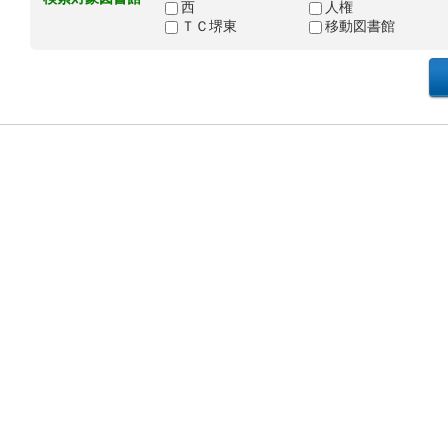
西
人権
ＴＣ堺東
移動図書館