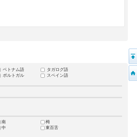
ベトナム語
タガログ語
ポルトガル
スペイン語
南
栂
中
東百舌