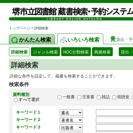
トップページ
> 詳細検索
かんたん検索
いろいろ検索
貸出・予
詳細検索
ジャンル検索
NDC分類検索
典拠検索
貸出
詳細検索
詳細な条件を設定して、蔵書を検索することができます。
検索条件
資料種別
一般書
児童書
雑誌
視聴覚
すべて選択
キーワード１
キーワード２
キーワード３