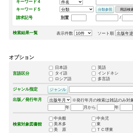
キーワード４
キーワード５
/
請求記号
別置
検索結果一覧
表示件数
ソート順
オプション
日本語
英語
タイ語
インドネシ
言語区分
ロシア語
多言語
ジャンル指定
出版／発行年月
※発行年月の検索は雑誌のみ対
年
月から
年
中央般
中央児
美木多
東
検索対象図書館
美 原
ＴＣ堺東