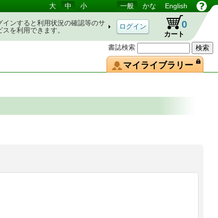
大
中
小
一般
かな
English
0
グインすると利用状況の確認等のサ
ビスを利用できます。
カート
書誌検索
マイライブラリー