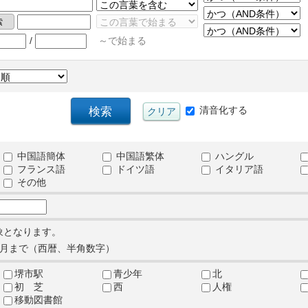
/
～で始まる
清音化する
中国語簡体
中国語繁体
ハングル
フランス語
ドイツ語
イタリア語
その他
象となります。
月まで（西暦、半角数字）
堺市駅
青少年
北
初 芝
西
人権
移動図書館