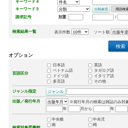
キーワード４
キーワード５
/
請求記号
別置
検索結果一覧
表示件数
ソート順
オプション
日本語
英語
ベトナム語
タガログ語
言語区分
ドイツ語
イタリア語
多言語
その他
ジャンル指定
出版／発行年月
※発行年月の検索は雑誌のみ対
年
月から
年
中央般
中央児
南
栂
検索対象図書館