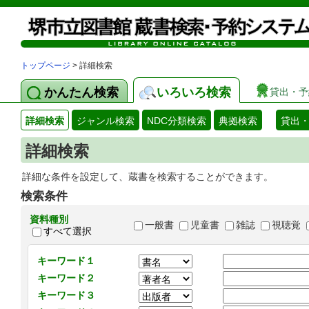
トップページ
> 詳細検索
かんたん検索
いろいろ検索
貸出・予
詳細検索
ジャンル検索
NDC分類検索
典拠検索
貸出
詳細検索
詳細な条件を設定して、蔵書を検索することができます。
検索条件
資料種別
一般書
児童書
雑誌
視聴覚
すべて選択
キーワード１
キーワード２
キーワード３