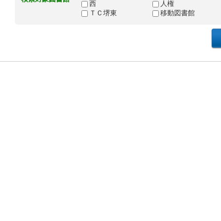
西
人権
ＴＣ堺東
移動図書館