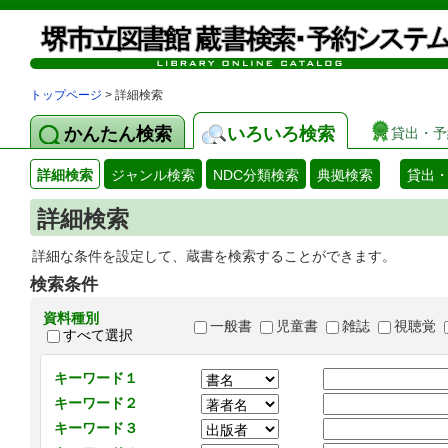
トップページ
> 詳細検索
かんたん検索
いろいろ検索
貸出・予
詳細検索
ジャンル検索
NDC分類検索
典拠検索
貸出
詳細検索
詳細な条件を設定して、蔵書を検索することができます。
検索条件
資料種別
一般書
児童書
雑誌
視聴覚
すべて選択
キーワード１
キーワード２
キーワード３