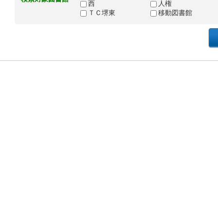
西
人権
ＴＣ堺東
移動図書館