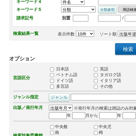
キーワード４
キーワード５
/
請求記号
別置
検索結果一覧
表示件数
ソート順
オプション
日本語
英語
ベトナム語
タガログ語
言語区分
ドイツ語
イタリア語
多言語
その他
ジャンル指定
出版／発行年月
※発行年月の検索は雑誌のみ対
年
月から
年
中央般
中央児
南
栂
検索対象図書館