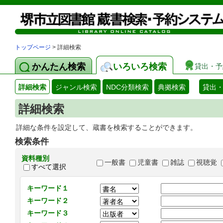
トップページ
> 詳細検索
かんたん検索
いろいろ検索
貸出・予
詳細検索
ジャンル検索
NDC分類検索
典拠検索
貸出
詳細検索
詳細な条件を設定して、蔵書を検索することができます。
検索条件
資料種別
一般書
児童書
雑誌
視聴覚
すべて選択
キーワード１
キーワード２
キーワード３