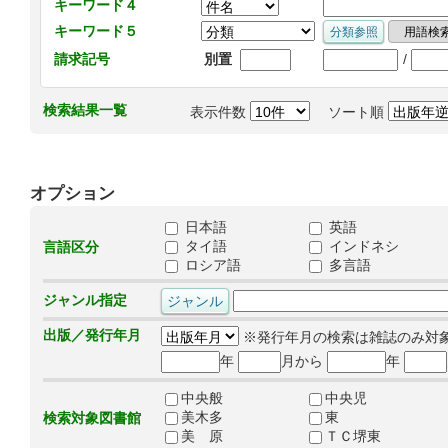
キーワード４
キーワード５
/
請求記号
別置
検索結果一覧
表示件数
ソート順
オプション
日本語
英語
タイ語
インドネシ
言語区分
ロシア語
多言語
ジャンル指定
出版／発行年月
※発行年月の検索は雑誌のみ対
年
月から
年
中央般
中央児
美木多
東
検索対象図書館
美 原
ＴＣ堺東