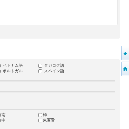
ベトナム語
タガログ語
ポルトガル
スペイン語
南
栂
中
東百舌