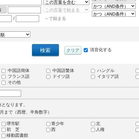
/
～で始まる
清音化する
中国語簡体
中国語繁体
ハングル
フランス語
ドイツ語
イタリア語
その他
象となります。
月まで（西暦、半角数字）
堺市駅
青少年
北
初 芝
西
人権
移動図書館