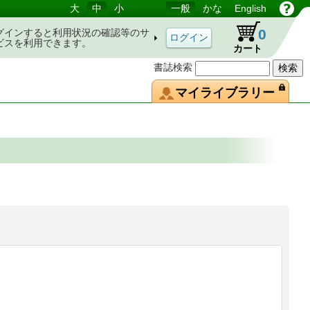
大
中
小
一般
かな
English
0
グインすると利用状況の確認等のサ
ビスを利用できます。
カート
書誌検索
マイライブラリー