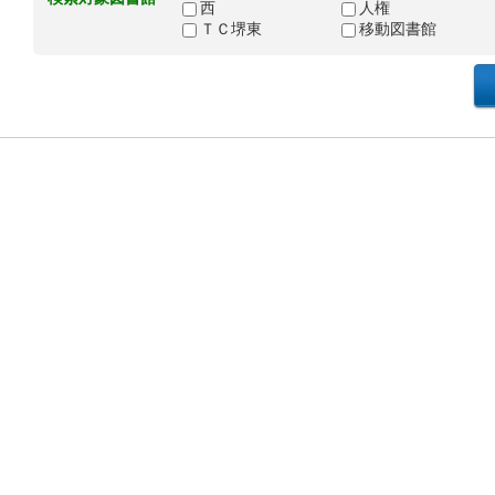
西
人権
ＴＣ堺東
移動図書館