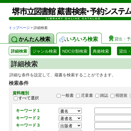
トップページ
> 詳細検索
かんたん検索
いろいろ検索
貸出・予
詳細検索
ジャンル検索
NDC分類検索
典拠検索
貸出
詳細検索
詳細な条件を設定して、蔵書を検索することができます。
検索条件
資料種別
一般書
児童書
雑誌
視聴覚
すべて選択
キーワード１
キーワード２
キーワード３