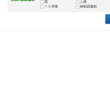
西
人権
ＴＣ堺東
移動図書館