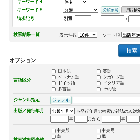
キーワード４
キーワード５
/
請求記号
別置
検索結果一覧
表示件数
ソート順
オプション
日本語
英語
ベトナム語
タガログ語
言語区分
ドイツ語
イタリア語
多言語
その他
ジャンル指定
出版／発行年月
※発行年月の検索は雑誌のみ対
年
月から
年
中央般
中央児
南
栂
検索対象図書館