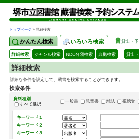
トップページ
> 詳細検索
かんたん検索
いろいろ検索
貸出・予
詳細検索
ジャンル検索
NDC分類検索
典拠検索
貸出
詳細検索
詳細な条件を設定して、蔵書を検索することができます。
検索条件
資料種別
一般書
児童書
雑誌
視聴覚
すべて選択
キーワード１
キーワード２
キーワード３