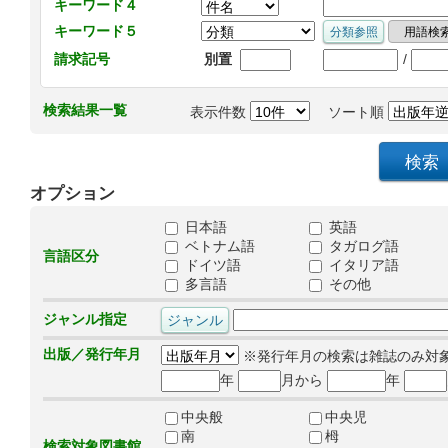
キーワード４
キーワード５
/
請求記号
別置
検索結果一覧
表示件数
ソート順
オプション
日本語
英語
ベトナム語
タガログ語
言語区分
ドイツ語
イタリア語
多言語
その他
ジャンル指定
出版／発行年月
※発行年月の検索は雑誌のみ対
年
月から
年
中央般
中央児
南
栂
検索対象図書館