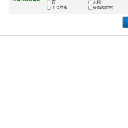
西
人権
ＴＣ堺東
移動図書館