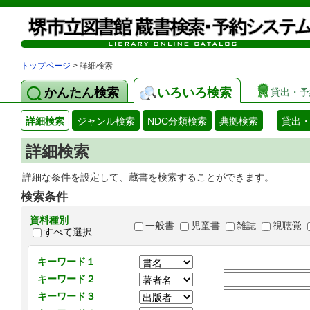
トップページ
> 詳細検索
かんたん検索
いろいろ検索
貸出・予
詳細検索
ジャンル検索
NDC分類検索
典拠検索
貸出
詳細検索
詳細な条件を設定して、蔵書を検索することができます。
検索条件
資料種別
一般書
児童書
雑誌
視聴覚
すべて選択
キーワード１
キーワード２
キーワード３