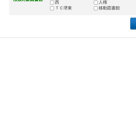
西
人権
ＴＣ堺東
移動図書館