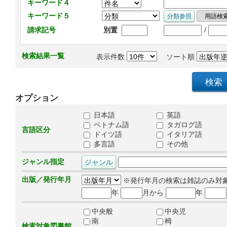
キーワード４
キーワード５
/
請求記号
別置
検索結果一覧
表示件数
ソート順
オプション
日本語
英語
ベトナム語
タガログ語
言語区分
ドイツ語
イタリア語
多言語
その他
ジャンル指定
出版／発行年月
※発行年月の検索は雑誌のみ対
年
月から
年
中央般
中央児
南
栂
検索対象図書館