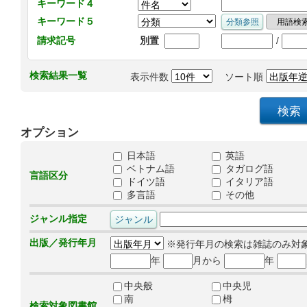
キーワード４
キーワード５
/
請求記号
別置
検索結果一覧
表示件数
ソート順
オプション
日本語
英語
ベトナム語
タガログ語
言語区分
ドイツ語
イタリア語
多言語
その他
ジャンル指定
出版／発行年月
※発行年月の検索は雑誌のみ対
年
月から
年
中央般
中央児
南
栂
検索対象図書館