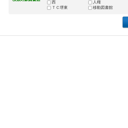
西
人権
ＴＣ堺東
移動図書館