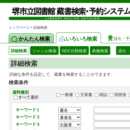
トップページ
> 詳細検索
かんたん検索
いろいろ検索
貸出・予
詳細検索
ジャンル検索
NDC分類検索
典拠検索
貸出
詳細検索
詳細な条件を設定して、蔵書を検索することができます。
検索条件
資料種別
一般書
児童書
雑誌
視聴覚
すべて選択
キーワード１
キーワード２
キーワード３