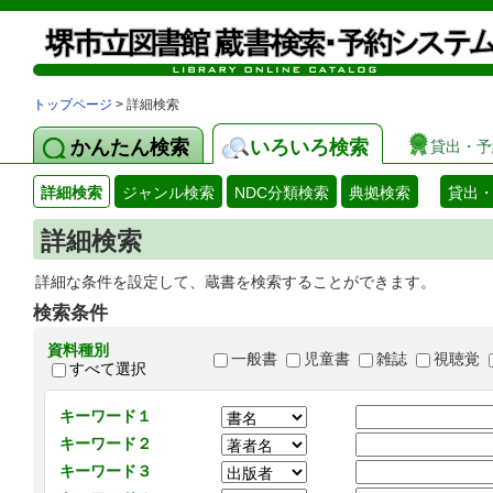
トップページ
> 詳細検索
かんたん検索
いろいろ検索
貸出・予
詳細検索
ジャンル検索
NDC分類検索
典拠検索
貸出
詳細検索
詳細な条件を設定して、蔵書を検索することができます。
検索条件
資料種別
一般書
児童書
雑誌
視聴覚
すべて選択
キーワード１
キーワード２
キーワード３