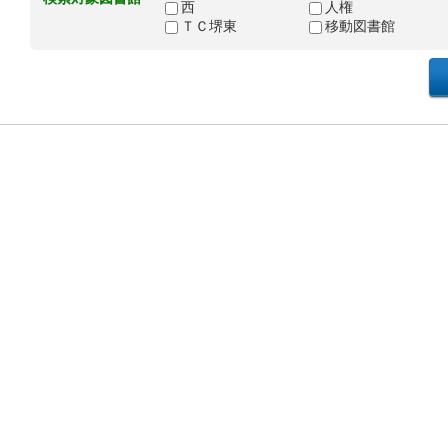
西
人権
ＴＣ堺東
移動図書館