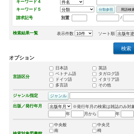
キーワード４
キーワード５
/
請求記号
別置
検索結果一覧
表示件数
ソート順
オプション
日本語
英語
ベトナム語
タガログ語
言語区分
ドイツ語
イタリア語
多言語
その他
ジャンル指定
出版／発行年月
※発行年月の検索は雑誌のみ対
年
月から
年
中央般
中央児
南
栂
検索対象図書館