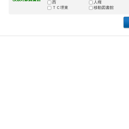
西
人権
ＴＣ堺東
移動図書館