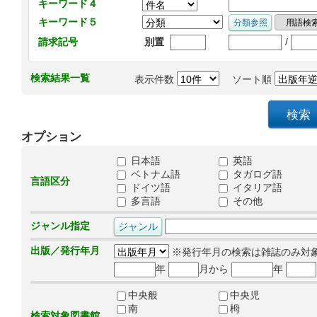
キーワード４
キーワード５
/
請求記号
別置
検索結果一覧
表示件数
ソート順
オプション
日本語
英語
ベトナム語
タガログ語
言語区分
ドイツ語
イタリア語
多言語
その他
ジャンル指定
出版／発行年月
※発行年月の検索は雑誌のみ対
年
月から
年
中央般
中央児
南
栂
検索対象図書館