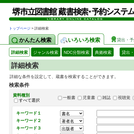
トップページ
> 詳細検索
かんたん検索
いろいろ検索
貸出・予
詳細検索
ジャンル検索
NDC分類検索
典拠検索
貸出
詳細検索
詳細な条件を設定して、蔵書を検索することができます。
検索条件
資料種別
一般書
児童書
雑誌
視聴覚
すべて選択
キーワード１
キーワード２
キーワード３