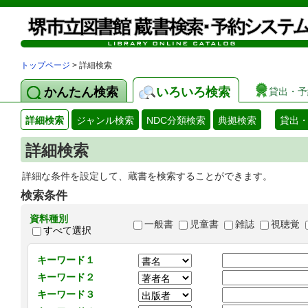
トップページ
> 詳細検索
かんたん検索
いろいろ検索
貸出・予
詳細検索
ジャンル検索
NDC分類検索
典拠検索
貸出
詳細検索
詳細な条件を設定して、蔵書を検索することができます。
検索条件
資料種別
一般書
児童書
雑誌
視聴覚
すべて選択
キーワード１
キーワード２
キーワード３