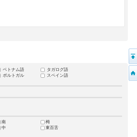
ベトナム語
タガログ語
ポルトガル
スペイン語
南
栂
中
東百舌