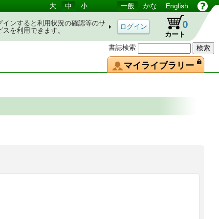
大
中
小
一般
かな
English
0
グインすると利用状況の確認等のサ
ビスを利用できます。
カート
書誌検索
マイライブラリー