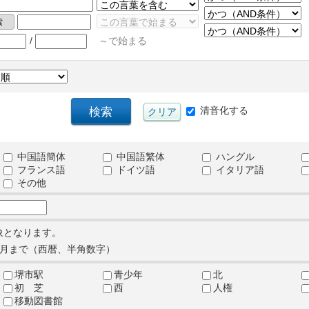
/
～で始まる
清音化する
中国語簡体
中国語繁体
ハングル
フランス語
ドイツ語
イタリア語
その他
象となります。
月まで（西暦、半角数字）
堺市駅
青少年
北
初 芝
西
人権
移動図書館