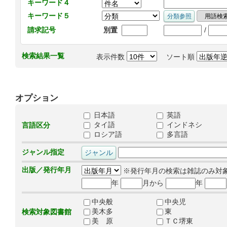
キーワード４
キーワード５
/
請求記号
別置
検索結果一覧
表示件数
ソート順
オプション
日本語
英語
タイ語
インドネシ
言語区分
ロシア語
多言語
ジャンル指定
出版／発行年月
※発行年月の検索は雑誌のみ対
年
月から
年
中央般
中央児
美木多
東
検索対象図書館
美 原
ＴＣ堺東