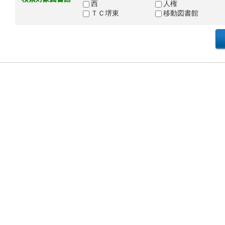
西
人権
ＴＣ堺東
移動図書館