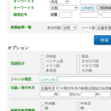
キーワード４
キーワード５
/
請求記号
別置
検索結果一覧
表示件数
ソート順
オプション
日本語
英語
ベトナム語
タガログ語
言語区分
ドイツ語
イタリア語
多言語
その他
ジャンル指定
出版／発行年月
※発行年月の検索は雑誌のみ対
年
月から
年
中央般
中央児
南
栂
検索対象図書館