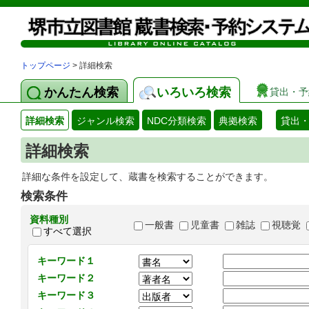
トップページ
> 詳細検索
かんたん検索
いろいろ検索
貸出・予
詳細検索
ジャンル検索
NDC分類検索
典拠検索
貸出
詳細検索
詳細な条件を設定して、蔵書を検索することができます。
検索条件
資料種別
一般書
児童書
雑誌
視聴覚
すべて選択
キーワード１
キーワード２
キーワード３