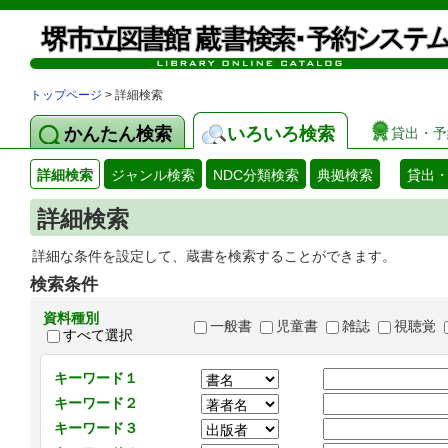
トップページ
> 詳細検索
かんたん検索
いろいろ検索
貸出・予
詳細検索
ジャンル検索
NDC分類検索
典拠検索
貸出
詳細検索
詳細な条件を設定して、蔵書を検索することができます。
検索条件
資料種別
一般書
児童書
雑誌
視聴覚
すべて選択
キーワード１
キーワード２
キーワード３