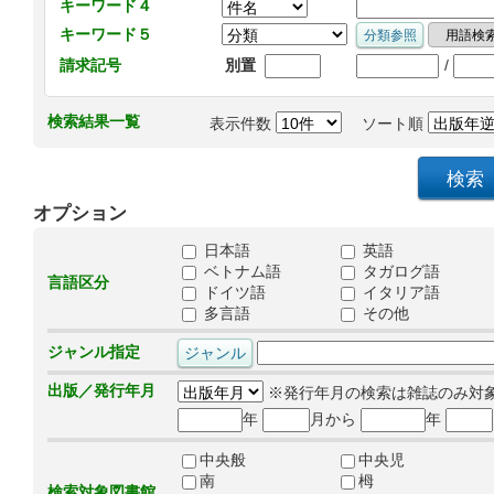
キーワード４
キーワード５
/
請求記号
別置
検索結果一覧
表示件数
ソート順
オプション
日本語
英語
ベトナム語
タガログ語
言語区分
ドイツ語
イタリア語
多言語
その他
ジャンル指定
出版／発行年月
※発行年月の検索は雑誌のみ対
年
月から
年
中央般
中央児
南
栂
検索対象図書館