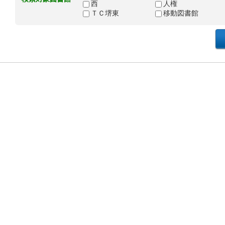
西
人権
ＴＣ堺東
移動図書館