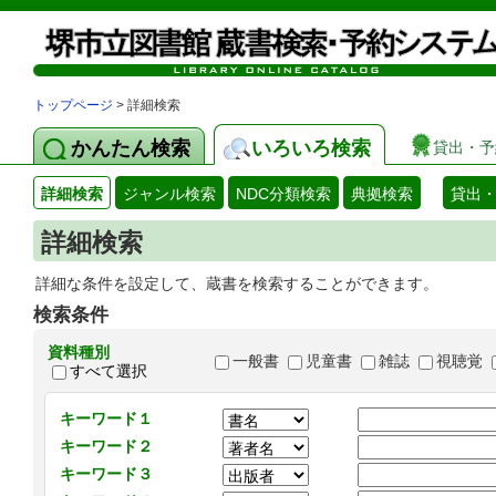
トップページ
> 詳細検索
かんたん検索
いろいろ検索
貸出・予
詳細検索
ジャンル検索
NDC分類検索
典拠検索
貸出
詳細検索
詳細な条件を設定して、蔵書を検索することができます。
検索条件
資料種別
一般書
児童書
雑誌
視聴覚
すべて選択
キーワード１
キーワード２
キーワード３