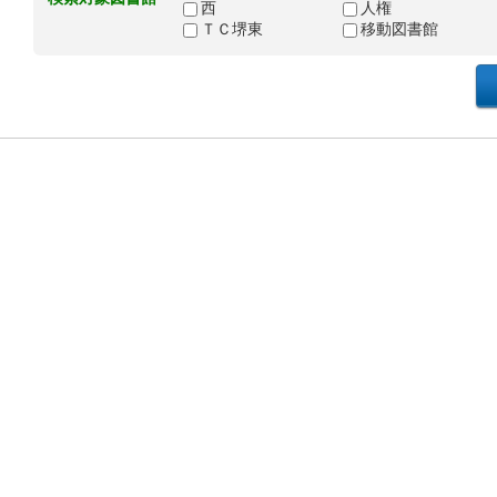
西
人権
ＴＣ堺東
移動図書館