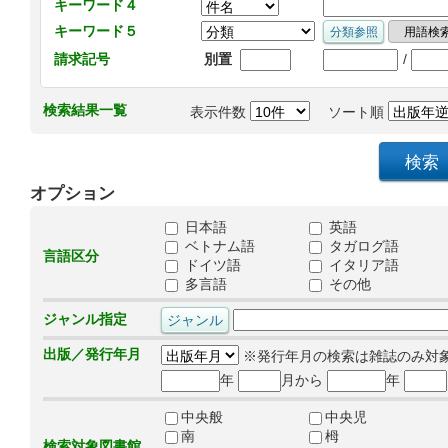
キーワード４
キーワード５
/
請求記号
別置
検索結果一覧
表示件数
ソート順
オプション
日本語
英語
ベトナム語
タガログ語
言語区分
ドイツ語
イタリア語
多言語
その他
ジャンル指定
出版／発行年月
※発行年月の検索は雑誌のみ対
年
月から
年
中央般
中央児
南
栂
検索対象図書館