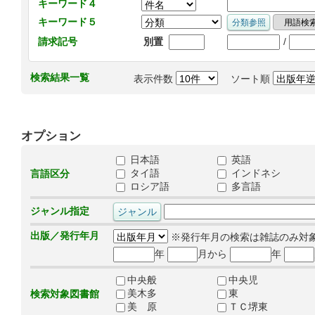
キーワード４
キーワード５
/
請求記号
別置
検索結果一覧
表示件数
ソート順
オプション
日本語
英語
タイ語
インドネシ
言語区分
ロシア語
多言語
ジャンル指定
出版／発行年月
※発行年月の検索は雑誌のみ対
年
月から
年
中央般
中央児
美木多
東
検索対象図書館
美 原
ＴＣ堺東