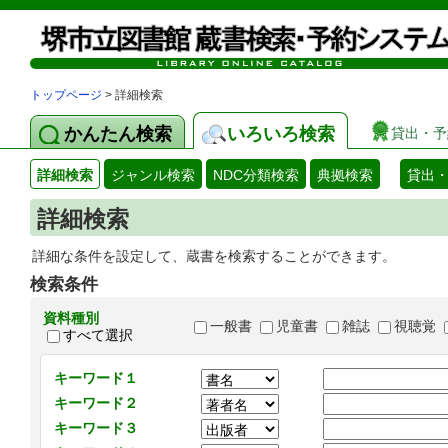
トップページ
> 詳細検索
かんたん検索
いろいろ検索
貸出・予
詳細検索
ジャンル検索
NDC分類検索
典拠検索
貸出
詳細検索
詳細な条件を設定して、蔵書を検索することができます。
検索条件
資料種別
一般書
児童書
雑誌
視聴覚
すべて選択
キーワード１
キーワード２
キーワード３