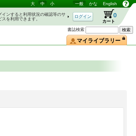
大
中
小
一般
かな
English
0
グインすると利用状況の確認等のサ
ビスを利用できます。
カート
書誌検索
マイライブラリー