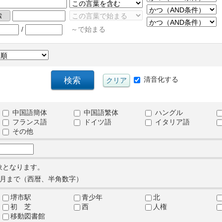
/
～で始まる
清音化する
中国語簡体
中国語繁体
ハングル
フランス語
ドイツ語
イタリア語
その他
象となります。
月まで（西暦、半角数字）
堺市駅
青少年
北
初 芝
西
人権
移動図書館