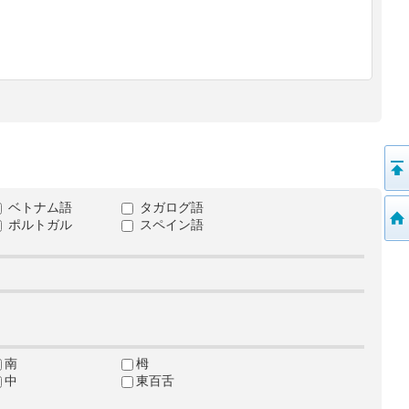
ベトナム語
タガログ語
ポルトガル
スペイン語
南
栂
中
東百舌