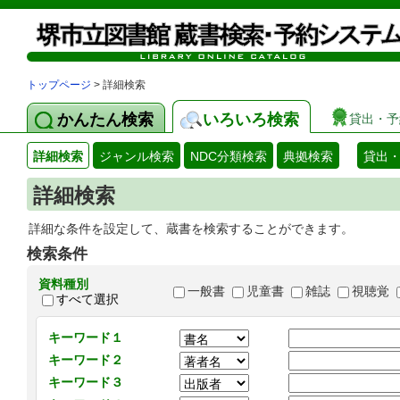
トップページ
> 詳細検索
かんたん検索
いろいろ検索
貸出・予
詳細検索
ジャンル検索
NDC分類検索
典拠検索
貸出
詳細検索
詳細な条件を設定して、蔵書を検索することができます。
検索条件
資料種別
一般書
児童書
雑誌
視聴覚
すべて選択
キーワード１
キーワード２
キーワード３