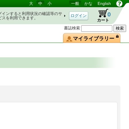
大
中
小
一般
かな
English
0
グインすると利用状況の確認等のサ
ビスを利用できます。
カート
書誌検索
マイライブラリー