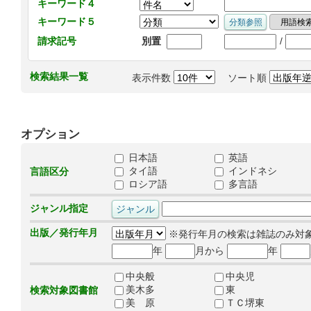
キーワード４
キーワード５
/
請求記号
別置
検索結果一覧
表示件数
ソート順
オプション
日本語
英語
タイ語
インドネシ
言語区分
ロシア語
多言語
ジャンル指定
出版／発行年月
※発行年月の検索は雑誌のみ対
年
月から
年
中央般
中央児
美木多
東
検索対象図書館
美 原
ＴＣ堺東