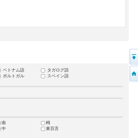
ベトナム語
タガログ語
ポルトガル
スペイン語
南
栂
中
東百舌