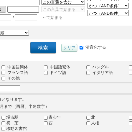
/
～で始まる
清音化する
中国語簡体
中国語繁体
ハングル
フランス語
ドイツ語
イタリア語
その他
象となります。
月まで（西暦、半角数字）
堺市駅
青少年
北
初 芝
西
人権
移動図書館