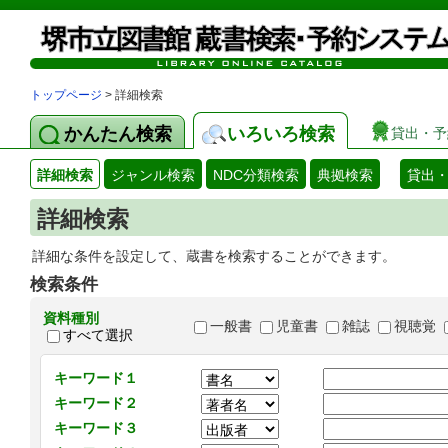
トップページ
> 詳細検索
かんたん検索
いろいろ検索
貸出・予
詳細検索
ジャンル検索
NDC分類検索
典拠検索
貸出
詳細検索
詳細な条件を設定して、蔵書を検索することができます。
検索条件
資料種別
一般書
児童書
雑誌
視聴覚
すべて選択
キーワード１
キーワード２
キーワード３