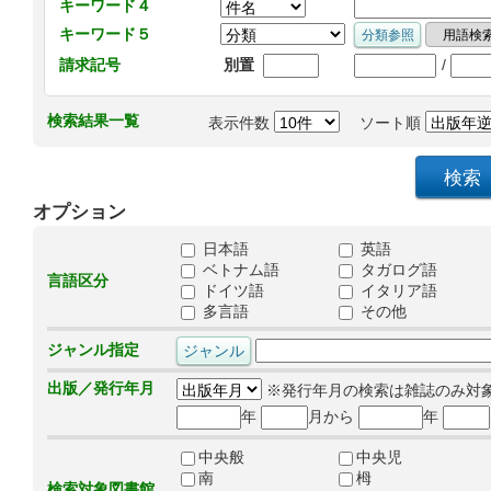
キーワード４
キーワード５
/
請求記号
別置
検索結果一覧
表示件数
ソート順
オプション
日本語
英語
ベトナム語
タガログ語
言語区分
ドイツ語
イタリア語
多言語
その他
ジャンル指定
出版／発行年月
※発行年月の検索は雑誌のみ対
年
月から
年
中央般
中央児
南
栂
検索対象図書館