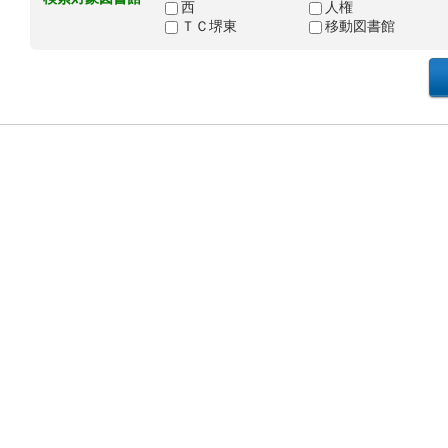
西
人権
ＴＣ堺東
移動図書館