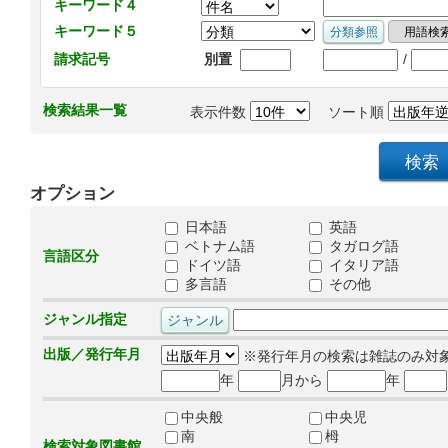
キーワード４
キーワード５
/
請求記号
別置
検索結果一覧
表示件数
ソート順
オプション
日本語
英語
ベトナム語
タガログ語
言語区分
ドイツ語
イタリア語
多言語
その他
ジャンル指定
出版／発行年月
※発行年月の検索は雑誌のみ対
年
月から
年
中央般
中央児
南
栂
検索対象図書館