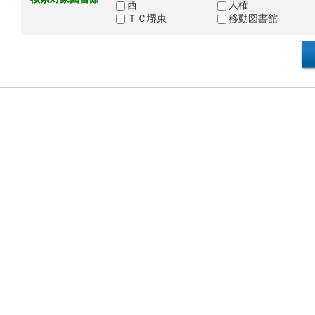
西
人権
ＴＣ堺東
移動図書館