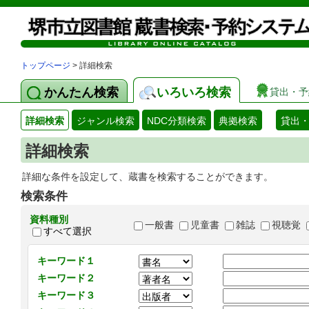
トップページ
> 詳細検索
かんたん検索
いろいろ検索
貸出・予
詳細検索
ジャンル検索
NDC分類検索
典拠検索
貸出
詳細検索
詳細な条件を設定して、蔵書を検索することができます。
検索条件
資料種別
一般書
児童書
雑誌
視聴覚
すべて選択
キーワード１
キーワード２
キーワード３