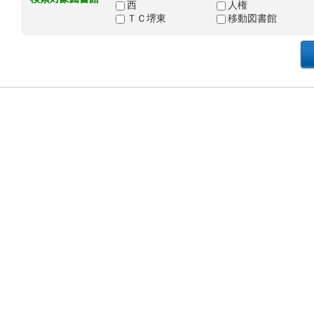
西
人権
ＴＣ堺東
移動図書館