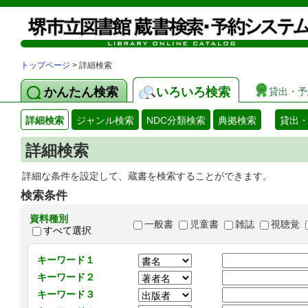
トップページ
> 詳細検索
かんたん検索
いろいろ検索
貸出・予
詳細検索
ジャンル検索
NDC分類検索
典拠検索
貸出
詳細検索
詳細な条件を設定して、蔵書を検索することができます。
検索条件
資料種別
一般書
児童書
雑誌
視聴覚
すべて選択
キーワード１
キーワード２
キーワード３