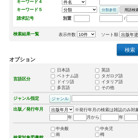
キーワード４
キーワード５
/
請求記号
別置
検索結果一覧
表示件数
ソート順
オプション
日本語
英語
ベトナム語
タガログ語
言語区分
ドイツ語
イタリア語
多言語
その他
ジャンル指定
出版／発行年月
※発行年月の検索は雑誌のみ対
年
月から
年
中央般
中央児
南
栂
検索対象図書館