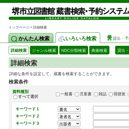
トップページ
> 詳細検索
かんたん検索
いろいろ検索
貸出・予
詳細検索
ジャンル検索
NDC分類検索
典拠検索
貸出
詳細検索
詳細な条件を設定して、蔵書を検索することができます。
検索条件
資料種別
一般書
児童書
雑誌
視聴覚
すべて選択
キーワード１
キーワード２
キーワード３