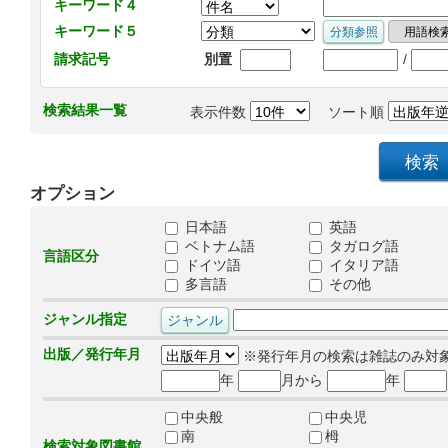
キーワード４
キーワード５
/
請求記号
別置
検索結果一覧
表示件数
ソート順
オプション
日本語
英語
ベトナム語
タガログ語
言語区分
ドイツ語
イタリア語
多言語
その他
ジャンル指定
出版／発行年月
※発行年月の検索は雑誌のみ対
年
月から
年
中央般
中央児
南
栂
検索対象図書館