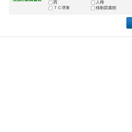
西
人権
ＴＣ堺東
移動図書館