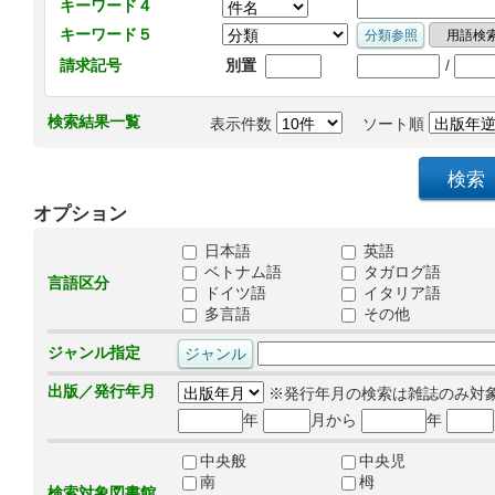
キーワード４
キーワード５
/
請求記号
別置
検索結果一覧
表示件数
ソート順
オプション
日本語
英語
ベトナム語
タガログ語
言語区分
ドイツ語
イタリア語
多言語
その他
ジャンル指定
出版／発行年月
※発行年月の検索は雑誌のみ対
年
月から
年
中央般
中央児
南
栂
検索対象図書館