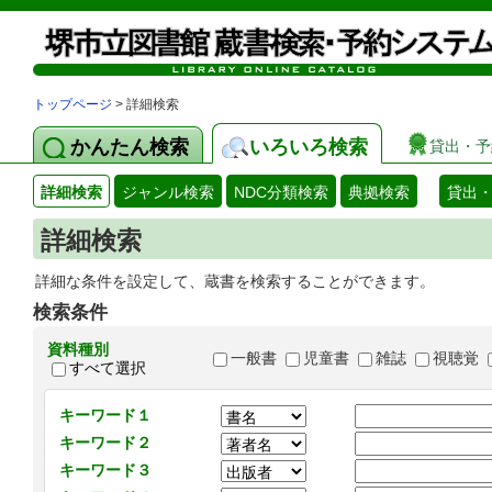
トップページ
> 詳細検索
かんたん検索
いろいろ検索
貸出・予
詳細検索
ジャンル検索
NDC分類検索
典拠検索
貸出
詳細検索
詳細な条件を設定して、蔵書を検索することができます。
検索条件
資料種別
一般書
児童書
雑誌
視聴覚
すべて選択
キーワード１
キーワード２
キーワード３