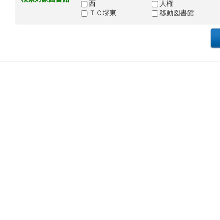
西
人権
ＴＣ堺東
移動図書館