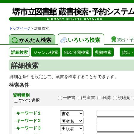
トップページ
> 詳細検索
かんたん検索
いろいろ検索
貸出・予
詳細検索
ジャンル検索
NDC分類検索
典拠検索
貸出
詳細検索
詳細な条件を設定して、蔵書を検索することができます。
検索条件
資料種別
一般書
児童書
雑誌
視聴覚
すべて選択
キーワード１
キーワード２
キーワード３