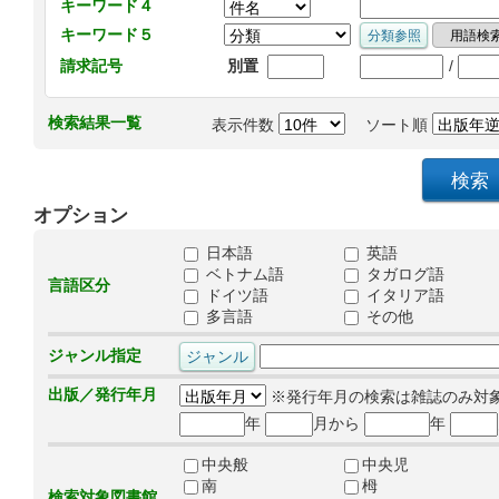
キーワード４
キーワード５
/
請求記号
別置
検索結果一覧
表示件数
ソート順
オプション
日本語
英語
ベトナム語
タガログ語
言語区分
ドイツ語
イタリア語
多言語
その他
ジャンル指定
出版／発行年月
※発行年月の検索は雑誌のみ対
年
月から
年
中央般
中央児
南
栂
検索対象図書館