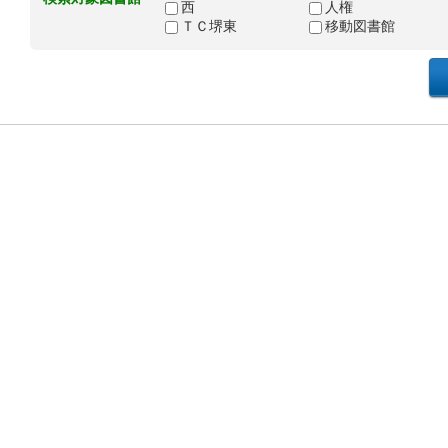
西
人権
ＴＣ堺東
移動図書館