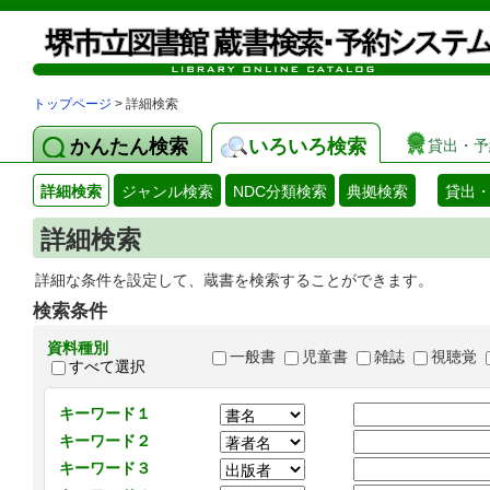
トップページ
> 詳細検索
かんたん検索
いろいろ検索
貸出・予
詳細検索
ジャンル検索
NDC分類検索
典拠検索
貸出
詳細検索
詳細な条件を設定して、蔵書を検索することができます。
検索条件
資料種別
一般書
児童書
雑誌
視聴覚
すべて選択
キーワード１
キーワード２
キーワード３