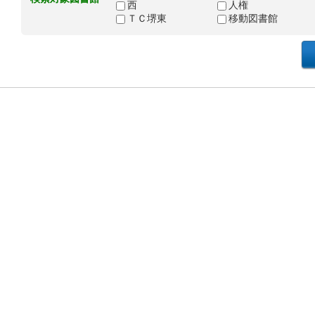
西
人権
ＴＣ堺東
移動図書館