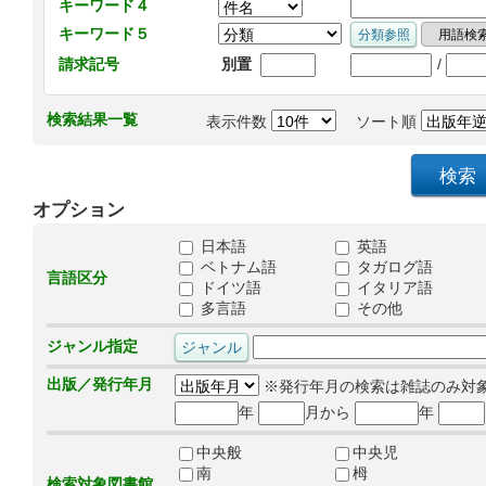
キーワード４
キーワード５
/
請求記号
別置
検索結果一覧
表示件数
ソート順
オプション
日本語
英語
ベトナム語
タガログ語
言語区分
ドイツ語
イタリア語
多言語
その他
ジャンル指定
出版／発行年月
※発行年月の検索は雑誌のみ対
年
月から
年
中央般
中央児
南
栂
検索対象図書館