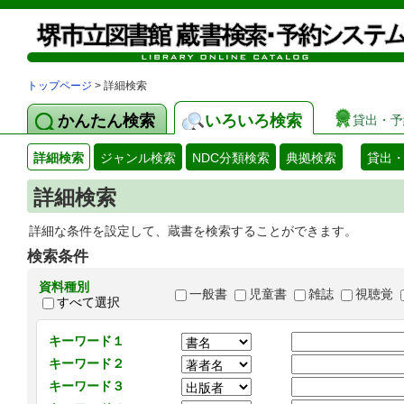
トップページ
> 詳細検索
かんたん検索
いろいろ検索
貸出・予
詳細検索
ジャンル検索
NDC分類検索
典拠検索
貸出
詳細検索
詳細な条件を設定して、蔵書を検索することができます。
検索条件
資料種別
一般書
児童書
雑誌
視聴覚
すべて選択
キーワード１
キーワード２
キーワード３