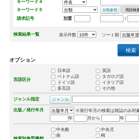
キーワード４
キーワード５
/
請求記号
別置
検索結果一覧
表示件数
ソート順
オプション
日本語
英語
ベトナム語
タガログ語
言語区分
ドイツ語
イタリア語
多言語
その他
ジャンル指定
出版／発行年月
※発行年月の検索は雑誌のみ対
年
月から
年
中央般
中央児
南
栂
検索対象図書館