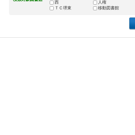
西
人権
ＴＣ堺東
移動図書館