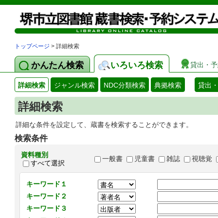
トップページ
> 詳細検索
かんたん検索
いろいろ検索
貸出・予
詳細検索
ジャンル検索
NDC分類検索
典拠検索
貸出
詳細検索
詳細な条件を設定して、蔵書を検索することができます。
検索条件
資料種別
一般書
児童書
雑誌
視聴覚
すべて選択
キーワード１
キーワード２
キーワード３