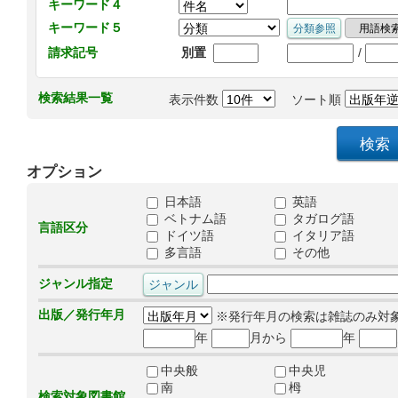
キーワード４
キーワード５
/
請求記号
別置
検索結果一覧
表示件数
ソート順
オプション
日本語
英語
ベトナム語
タガログ語
言語区分
ドイツ語
イタリア語
多言語
その他
ジャンル指定
出版／発行年月
※発行年月の検索は雑誌のみ対
年
月から
年
中央般
中央児
南
栂
検索対象図書館