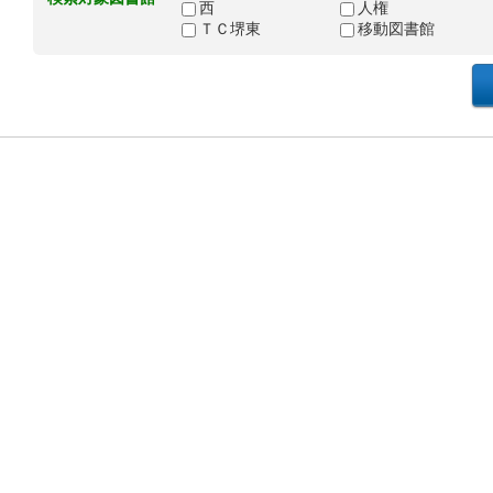
西
人権
ＴＣ堺東
移動図書館