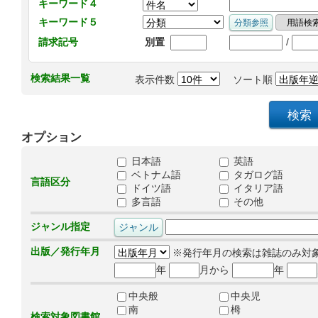
キーワード４
キーワード５
/
請求記号
別置
検索結果一覧
表示件数
ソート順
オプション
日本語
英語
ベトナム語
タガログ語
言語区分
ドイツ語
イタリア語
多言語
その他
ジャンル指定
出版／発行年月
※発行年月の検索は雑誌のみ対
年
月から
年
中央般
中央児
南
栂
検索対象図書館