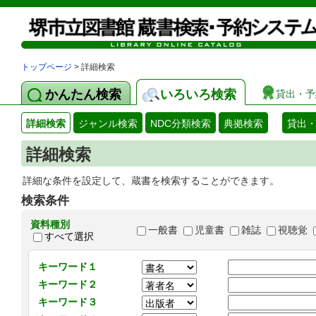
トップページ
> 詳細検索
かんたん検索
いろいろ検索
貸出・予
詳細検索
ジャンル検索
NDC分類検索
典拠検索
貸出
詳細検索
詳細な条件を設定して、蔵書を検索することができます。
検索条件
資料種別
一般書
児童書
雑誌
視聴覚
すべて選択
キーワード１
キーワード２
キーワード３