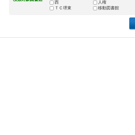
西
人権
ＴＣ堺東
移動図書館