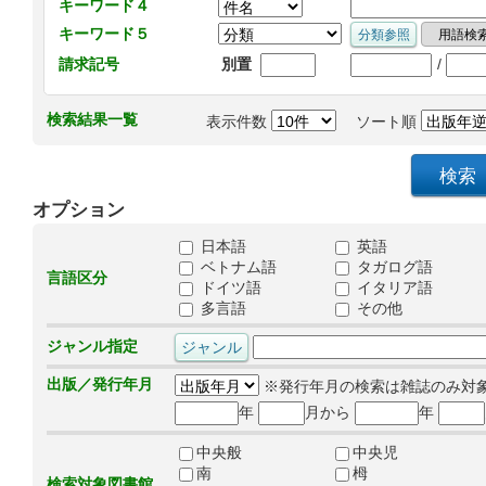
キーワード４
キーワード５
/
請求記号
別置
検索結果一覧
表示件数
ソート順
オプション
日本語
英語
ベトナム語
タガログ語
言語区分
ドイツ語
イタリア語
多言語
その他
ジャンル指定
出版／発行年月
※発行年月の検索は雑誌のみ対
年
月から
年
中央般
中央児
南
栂
検索対象図書館