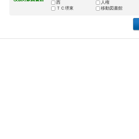
西
人権
ＴＣ堺東
移動図書館