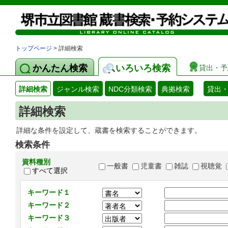
トップページ
> 詳細検索
かんたん検索
いろいろ検索
貸出・予
詳細検索
ジャンル検索
NDC分類検索
典拠検索
貸出
詳細検索
詳細な条件を設定して、蔵書を検索することができます。
検索条件
資料種別
一般書
児童書
雑誌
視聴覚
すべて選択
キーワード１
キーワード２
キーワード３