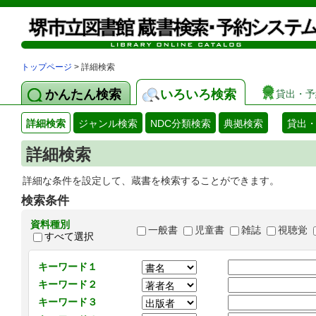
トップページ
> 詳細検索
かんたん検索
いろいろ検索
貸出・予
詳細検索
ジャンル検索
NDC分類検索
典拠検索
貸出
詳細検索
詳細な条件を設定して、蔵書を検索することができます。
検索条件
資料種別
一般書
児童書
雑誌
視聴覚
すべて選択
キーワード１
キーワード２
キーワード３