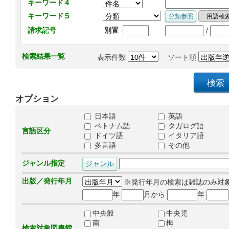
キーワード４
キーワード５
/
請求記号
別置
検索結果一覧
表示件数
ソート順
オプション
日本語
英語
ベトナム語
タガログ語
言語区分
ドイツ語
イタリア語
多言語
その他
ジャンル指定
出版／発行年月
※発行年月の検索は雑誌のみ対
年
月から
年
中央般
中央児
南
栂
検索対象図書館