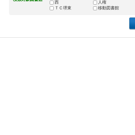
西
人権
ＴＣ堺東
移動図書館