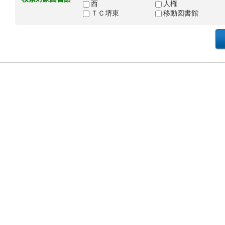
西
人権
ＴＣ堺東
移動図書館