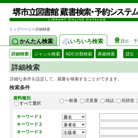
トップページ
> 詳細検索
かんたん検索
いろいろ検索
貸出・予
詳細検索
ジャンル検索
NDC分類検索
典拠検索
貸出
詳細検索
詳細な条件を設定して、蔵書を検索することができます。
検索条件
資料種別
一般書
児童書
雑誌
視聴覚
すべて選択
キーワード１
キーワード２
キーワード３