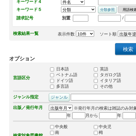
キーワード４
キーワード５
/
請求記号
別置
検索結果一覧
表示件数
ソート順
オプション
日本語
英語
ベトナム語
タガログ語
言語区分
ドイツ語
イタリア語
多言語
その他
ジャンル指定
出版／発行年月
※発行年月の検索は雑誌のみ対
年
月から
年
中央般
中央児
南
栂
検索対象図書館